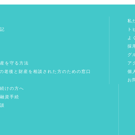
私
記
ト
よ
採
グ
産を守る方法
ア
”の老後と財産を相談された方のための窓口
個
お
続けの方へ
融資手続
談