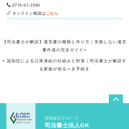
0776-57-2390
オンライン相談は
こちら
【司法書士が解説】遺言書の種類と作り方｜失敗しない遺言
>
書作成の完全ガイド
>
<
<
認知症による口座凍結の仕組みと対策｜司法書士が解説す
る家族が知るべき手続き
合同会計グループ
司法書士法人GK