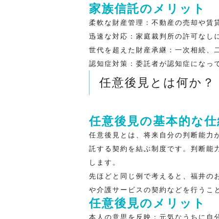
家族信託のメリット
柔軟な財産管理
：不動産の売却や賃
迅速な対応
：家庭裁判所の許可なし
世代を超えた財産承継
：一次相続、
認知症対策
：委託者が認知症になっ
任意後見とは何か？
任意後見の基本的な仕
任意後見とは、将来自分の判断能力
託する契約を結ぶ制度です。判断能
します。
先ほどと同じ例で考えると、福井の
や介護サービスの契約などを行うこ
任意後見のメリット
本人の意思を反映
：元気なうちに自