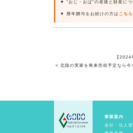
▼ “おじ・おば”の老後と財産に
▼ 暦年贈与をお続けの方は
こちら
【20
<
<
北陸の実家を将来売却予定なら今
事業案内
会社・法人登