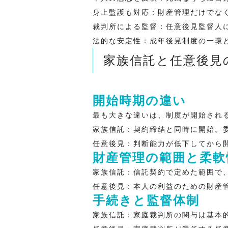
身上監護も対応
：財産管理だけでな
裁判所による監督
：任意後見監督人
法的な安定性
：成年後見制度の一環
家族信託と任意後見
開始時期の違い
最も大きな違いは、制度が開始され
家族信託
：契約締結と同時に開始。
任意後見
：判断能力が低下してから
財産管理の範囲と柔軟
家族信託
：信託契約で定めた範囲で
任意後見
：本人の利益のための財産
手続きと監督体制
家族信託
：家庭裁判所の関与は基本